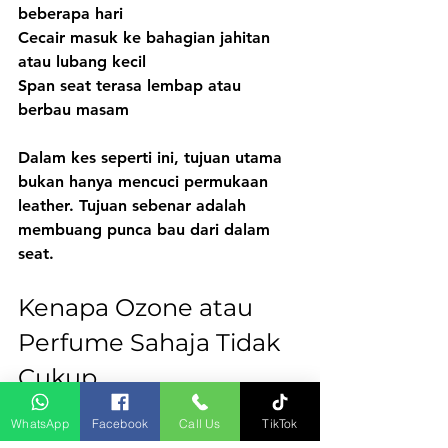
beberapa hari
Cecair masuk ke bahagian jahitan 
atau lubang kecil
Span seat terasa lembap atau 
berbau masam
Dalam kes seperti ini, tujuan utama 
bukan hanya mencuci permukaan 
leather. Tujuan sebenar adalah 
membuang punca bau dari dalam 
seat.
Kenapa Ozone atau 
Perfume Sahaja Tidak 
Cukup
Rawatan ozone dan perfume boleh 
WhatsApp
Facebook
Call Us
TikTok
membantu mengurangkan bau 