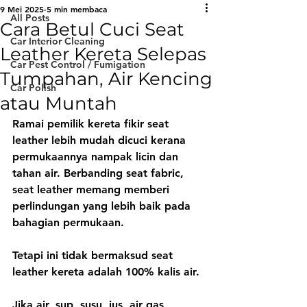
9 Mei 2025
5 min membaca
All Posts
Cara Betul Cuci Seat
Car Interior Cleaning
Leather Kereta Selepas
Car Pest Control / Fumigation
Tumpahan, Air Kencing
Car Polish
atau Muntah
Ramai pemilik kereta fikir seat 
leather lebih mudah dicuci kerana 
permukaannya nampak licin dan 
tahan air. Berbanding seat fabric, 
seat leather memang memberi 
perlindungan yang lebih baik pada 
bahagian permukaan.
Tetapi ini tidak bermaksud seat 
leather kereta adalah 100% kalis air.
Jika air, sup, susu, jus, air gas, 