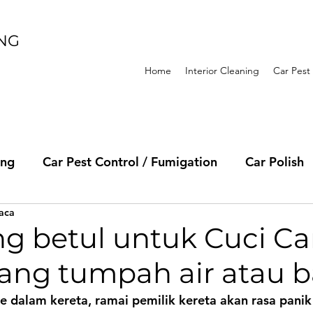
ING
Home
Interior Cleaning
Car Pest
ing
Car Pest Control / Fumigation
Car Polish
aca
ng betul untuk Cuci Ca
ang tumpah air atau b
e dalam kereta, ramai pemilik kereta akan rasa pani