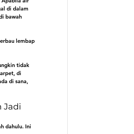
 Apabila air 
al di dalam 
 di bawah 
berbau lembap 
ngkin tidak 
rpet, di 
ada di sana, 
Jadi 
 dahulu. Ini 