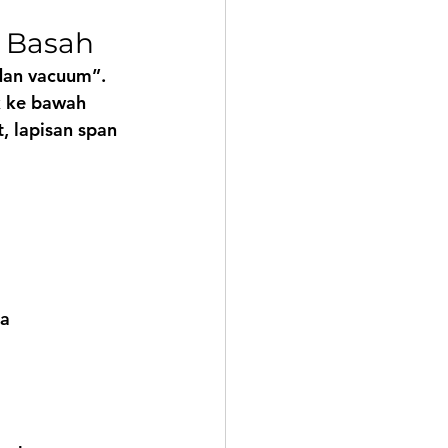
a Basah
 dan vacuum”.
k ke bawah 
, lapisan span 
ta