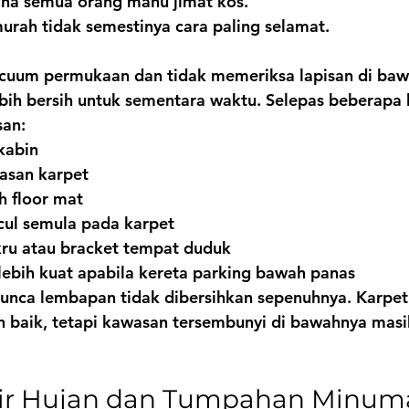
ana semua orang mahu jimat kos.
murah tidak semestinya cara paling selamat.
vacuum permukaan dan tidak memeriksa lapisan di baw
ih bersih untuk sementara waktu. Selepas beberapa h
san:
kabin
asan karpet
h floor mat
ul semula pada karpet
kru atau bracket tempat duduk
lebih kuat apabila kereta parking bawah panas
 punca lembapan tidak dibersihkan sepenuhnya. Karpe
h baik, tetapi kawasan tersembunyi di bawahnya masi
 Air Hujan dan Tumpahan Minum