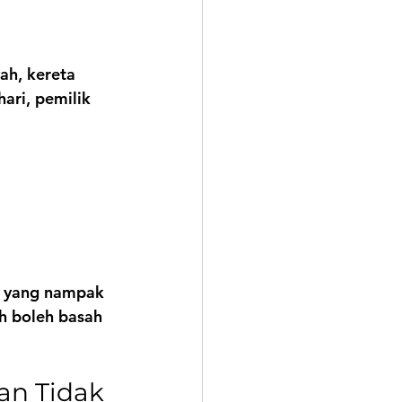
ah, kereta 
ari, pemilik 
t yang nampak 
h boleh basah 
an Tidak 