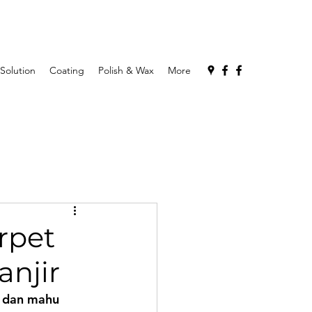
 Solution
Coating
Polish & Wax
More
rpet
anjir
k dan mahu 