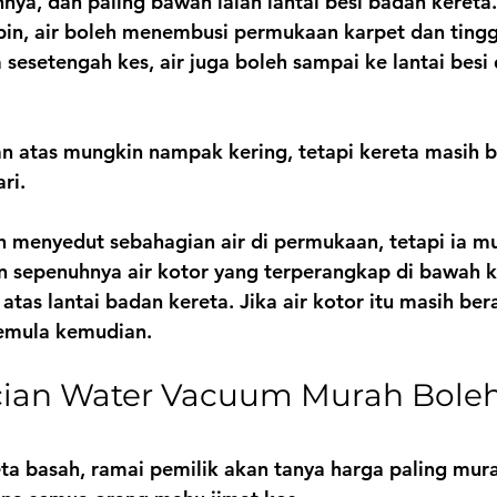
hnya, dan paling bawah ialah lantai besi badan kereta.
in, air boleh menembusi permukaan karpet dan tingg
 sesetengah kes, air juga boleh sampai ke lantai besi
n atas mungkin nampak kering, tetapi kereta masih 
ri.
 menyedut sebahagian air di permukaan, tetapi ia mu
 sepenuhnya air kotor yang terperangkap di bawah ka
atas lantai badan kereta. Jika air kotor itu masih ber
emula kemudian.
ian Water Vacuum Murah Boleh 
ta basah, ramai pemilik akan tanya harga paling murah