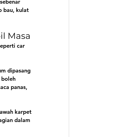
sebenar 
bau, kulat 
il Masa
perti car 
um dipasang 
 boleh 
aca panas, 
bawah karpet 
agian dalam 