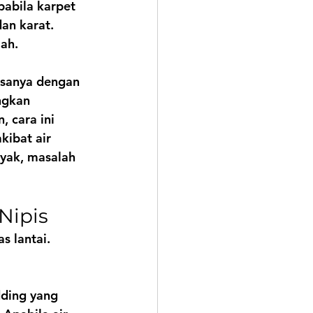
abila karpet 
dan karat.
ah.
asanya dengan 
ngkan 
 cara ini 
kibat air 
nyak, masalah 
Nipis
s lantai. 
ding yang 