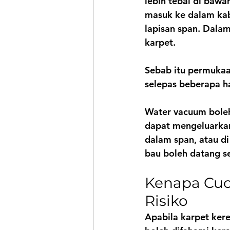
lebih tebal di bawa
masuk ke dalam kab
lapisan span. Dalam
karpet.
Sebab itu permukaa
selepas beberapa ha
Water vacuum boleh
dapat mengeluarkan
dalam span, atau di 
bau boleh datang s
Kenapa Cuc
Risiko
Apabila karpet kere