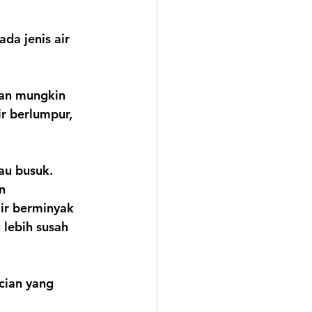
a jenis air 
aan mungkin 
ir berlumpur, 
au busuk. 
n 
ir berminyak 
lebih susah 
cian yang 