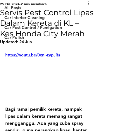
25 Dis 2024
2 min membaca
All Posts
Servis Pest Control Lipas
Car Interior Cleaning
Dalam Kereta di KL –
Car Pest Control / Fumigation
Kes Honda City Merah
Car Polish
Updated:
24 Jun
https://youtu.be/0xnl-zypJRs
Bagi ramai pemilik kereta, nampak 
lipas dalam kereta memang sangat 
mengganggu. Ada yang cuba spray 
sendiri, guna perangkap lipas, hantar 