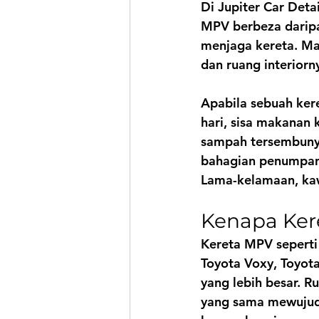
Di 
Jupiter Car Deta
MPV berbeza daripa
menjaga kereta. Ma
dan ruang interiorny
Apabila sebuah ker
hari, sisa makanan
sampah tersembunyi 
bahagian penumpan
Lama-kelamaan, kawa
Kenapa Ker
Kereta MPV seperti 
Toyota Voxy, Toyot
yang lebih besar. 
yang sama mewujudk