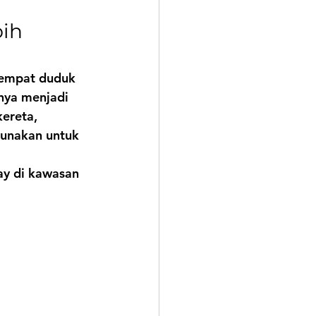
ih 
tempat duduk 
nya menjadi 
ereta, 
unakan untuk 
ay di kawasan 