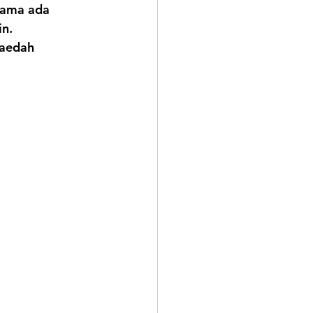
sama ada 
n.
aedah 