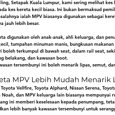
iling, Setapak Kuala Lumpur
, kami sering melihat kes 
da kes kereta kecil biasa. Ini bukan bermaksud pemil
salahnya ialah MPV biasanya digunakan sebagai keret
a jauh lebih besar.
eta digunakan oleh anak-anak, ahli keluarga, dan pen
 kecil, tumpahan minuman manis, bungkusan makanan 
boleh terkumpul di bawah seat, dalam rail seat, seki
g belakang, dan kawasan boot.
san tersembunyi ini boleh menarik lipas, semut, dan
eta MPV Lebih Mudah Menarik 
Toyota Vellfire, Toyota Alphard, Nissan Serena, Toyot
a Noah, dan MPV keluarga lain biasanya mempunyai ru
Ruang ini memberi keselesaan kepada penumpang, tet
an lebih banyak kawasan tersembunyi untuk serang