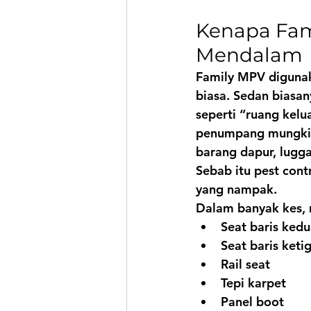
Kenapa Fam
Mendalam
Family MPV digunak
biasa. Sedan biasa
seperti “ruang kel
penumpang mungkin
barang dapur, lugga
Sebab itu pest cont
yang nampak.
Dalam banyak kes, 
Seat baris ked
Seat baris keti
Rail seat
Tepi karpet
Panel boot