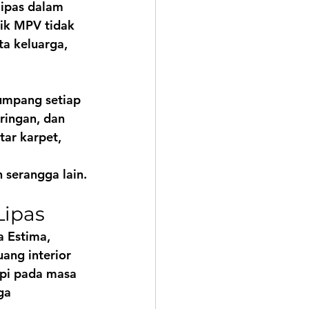
lipas dalam 
ik MPV tidak 
a keluarga, 
umpang setiap 
ringan, dan 
tar karpet, 
 serangga lain.
Lipas
a Estima, 
ang interior 
api pada masa 
ga 