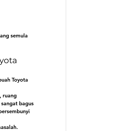
tang semula 
yota 
buah 
Toyota 
, ruang 
 sangat bagus 
 bersembunyi 
asalah. 