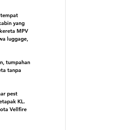
 tempat 
kabin yang 
 kereta MPV 
wa luggage, 
n, tumpahan 
ta tanpa 
ar pest 
Setapak KL
. 
ota Vellfire 