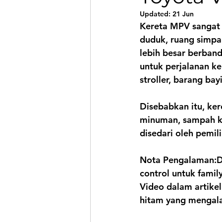
Updated:
21 Jun
Kereta MPV sangat 
duduk, ruang simpan
lebih besar berban
untuk perjalanan ke
stroller, barang bay
Disebabkan itu, ke
minuman, sampah ke
disedari oleh pemili
Nota Pengalaman:
D
control untuk famil
Video dalam artike
hitam
 yang mengala