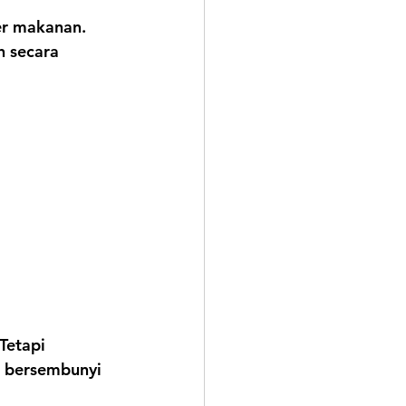
er makanan. 
n secara 
Tetapi 
 bersembunyi 