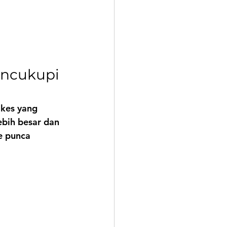
encukupi 
kes yang 
ebih besar dan 
e punca 