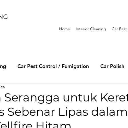
ING
Home
Interior Cleaning
Car Pest
ing
Car Pest Control / Fumigation
Car Polish
aca
 Serangga untuk Kere
s Sebenar Lipas dalam
ellfire Hitam