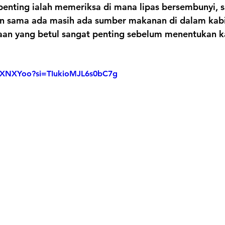
penting ialah memeriksa di mana lipas bersembunyi, 
an sama ada masih ada sumber makanan di dalam kabi
aan yang betul sangat penting sebelum menentukan k
8RZXNXYoo?si=TIukioMJL6s0bC7g